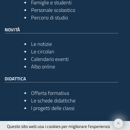
Famiglie e studenti
Personale scolastico
Percorsi di studio
NOVITÀ
Le notizie
Le circolari
imensione del testo
Calendario eventi
Albo online
 dimensione del testo
DIDATTICA
pazio del testo
Offerta formativa
 spazio del testo
Le schede didattiche
nterlinea
I progetti delle classi
 interlinea
CONTATTI
Questo sito web usa i cookies per migliorare l'esperienza