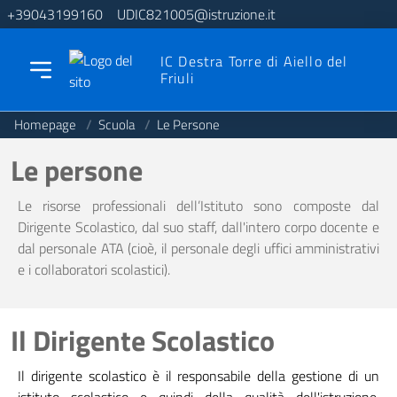
+39043199160
UDIC821005@istruzione.it
IC Destra Torre di Aiello del
Friuli
Homepage
/
Scuola
/
Le Persone
Le persone
Le risorse professionali dell’Istituto sono composte dal
Dirigente Scolastico, dal suo staff, dall'intero corpo docente e
dal personale ATA (cioè, il personale degli uffici amministrativi
e i collaboratori scolastici).
Il Dirigente Scolastico
Il dirigente scolastico è il responsabile della gestione di un